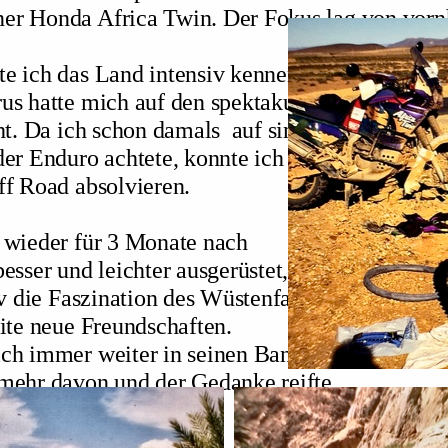
er Honda Africa Twin. Der Fokus lag von vorn
e ich das Land intensiv kennenlernen
us hatte mich auf den spektakulären
ht. Da ich schon damals auf sinnvolle,
der Enduro achtete, konnte ich
ff Road absolvieren.
 wieder für 3 Monate nach
esser und leichter ausgerüstet,
iv die Faszination des Wüstenfahrens,
ite neue Freundschaften.
ch immer weiter in seinen Bann.
mehr davon und der Gedanke reifte,
nelle Art zu machen.