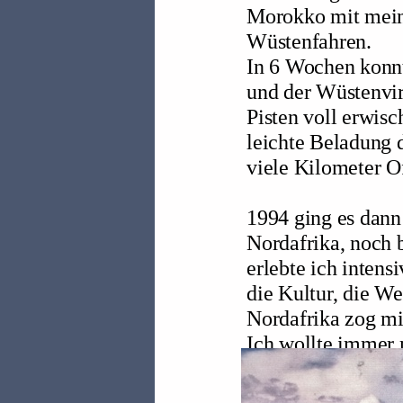
Morokko mit mein
Wüstenfahren.
In 6 Wochen konnt
und der Wüstenvir
Pisten voll erwisc
leichte Beladung 
viele Kilometer O
1994 ging es dann
Nordafrika, noch b
erlebte ich intens
die Kultur, die We
Nordafrika zog mi
Ich wollte immer 
dies auf professio