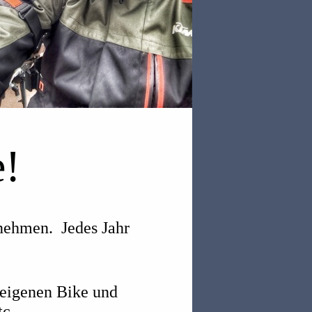
!
fnehmen. Jedes Jahr
 eigenen Bike und
tc.