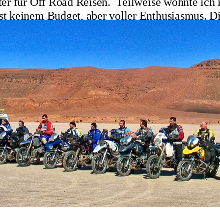
lter für Off Road Reisen. Teilweise wohnte ich 
st keinem Budget, aber voller Enthusiasmus. Di
tlich auch ordentlich Lehrgeld. Mit der Zeit wu
 professioneller. Und die Erlebnisse und Erf