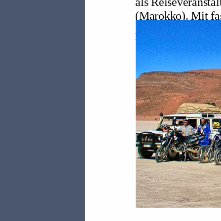
als Reiseveransta
(Marokko). Mit fa
zahlte ich gelegen
Unternehmen immer
mich wachsen.