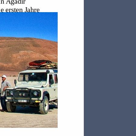
in Agadir
e ersten Jahre
rde das
ahrungen ließen